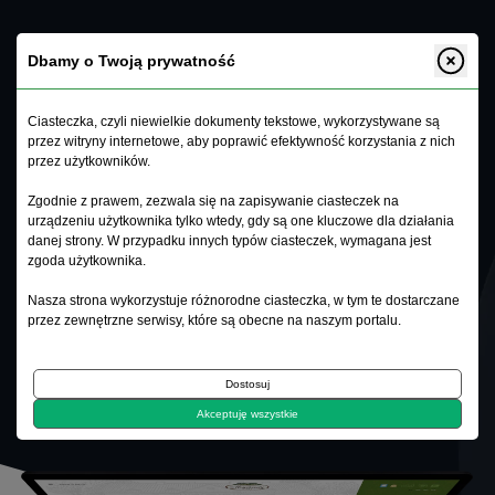
Dbamy o Twoją prywatność
Ciasteczka, czyli niewielkie dokumenty tekstowe, wykorzystywane są
przez witryny internetowe, aby poprawić efektywność korzystania z nich
Dwór Mościbrody
.
przez użytkowników.
Zgodnie z prawem, zezwala się na zapisywanie ciasteczek na
urządzeniu użytkownika tylko wtedy, gdy są one kluczowe dla działania
danej strony. W przypadku innych typów ciasteczek, wymagana jest
zgoda użytkownika.
CSS3
HTML5
CMS
PHP7
Nasza strona wykorzystuje różnorodne ciasteczka, w tym te dostarczane
przez zewnętrzne serwisy, które są obecne na naszym portalu.
ONLINE
Dostosuj
Akceptuję wszystkie