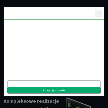
Dbamy o Twoją prywatność
Ciasteczka, czyli niewielkie dokumenty tekstowe, wykorzystywane są
przez witryny internetowe, aby poprawić efektywność korzystania z nich
przez użytkowników.
Zgodnie z prawem, zezwala się na zapisywanie ciasteczek na
urządzeniu użytkownika tylko wtedy, gdy są one kluczowe dla działania
danej strony. W przypadku innych typów ciasteczek, wymagana jest
zgoda użytkownika.
Nasza strona wykorzystuje różnorodne ciasteczka, w tym te dostarczane
przez zewnętrzne serwisy, które są obecne na naszym portalu.
Strony internetowe
Siedlce
Dostosuj
Akceptuję wszystkie
Kompleksowe realizacje