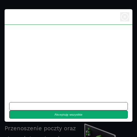
Dbamy o Twoją prywatność
Ciasteczka, czyli niewielkie dokumenty tekstowe, wykorzystywane są
przez witryny internetowe, aby poprawić efektywność korzystania z nich
przez użytkowników.
Zgodnie z prawem, zezwala się na zapisywanie ciasteczek na
urządzeniu użytkownika tylko wtedy, gdy są one kluczowe dla działania
danej strony. W przypadku innych typów ciasteczek, wymagana jest
zgoda użytkownika.
Nasza strona wykorzystuje różnorodne ciasteczka, w tym te dostarczane
przez zewnętrzne serwisy, które są obecne na naszym portalu.
Migracja strony www
oraz poczty
Dostosuj
Akceptuję wszystkie
Przenoszenie poczty oraz