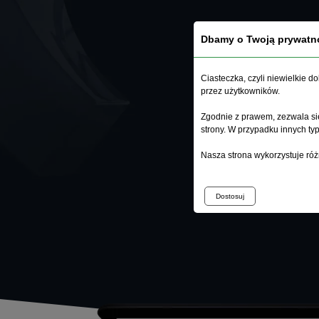
Dbamy o Twoją prywatn
Ciasteczka, czyli niewielkie 
przez użytkowników.
Zgodnie z prawem, zezwala się
strony. W przypadku innych t
Nasza strona wykorzystuje róż
Dostosuj