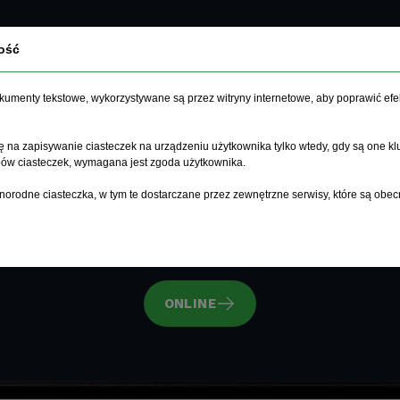
ość
dokumenty tekstowe, wykorzystywane są przez witryny internetowe, aby poprawić efe
Język w 15 minut
.
 na zapisywanie ciasteczek na urządzeniu użytkownika tylko wtedy, gdy są one kl
ypów ciasteczek, wymagana jest zgoda użytkownika.
norodne ciasteczka, w tym te dostarczane przez zewnętrzne serwisy, które są obec
CSS3
HTML5
CMS
PHP8
VUE.JS
ONLINE