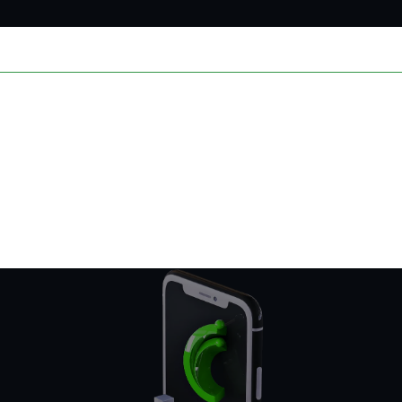
ość
dokumenty tekstowe, wykorzystywane są przez witryny internetowe, aby poprawić efe
 na zapisywanie ciasteczek na urządzeniu użytkownika tylko wtedy, gdy są one kl
ypów ciasteczek, wymagana jest zgoda użytkownika.
norodne ciasteczka, w tym te dostarczane przez zewnętrzne serwisy, które są obec