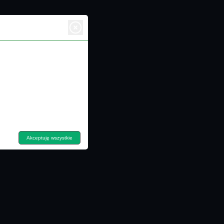
ktywność korzystania z nich
uczowe dla działania danej
ne na naszym portalu.
Akceptuję wszystkie